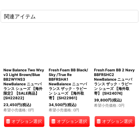
関連アイテム
New Balance Two Wxy
Fresh Foam BB Black/
Fresh Foam BB 2 Navy
v3 Light Brown/Blue
Sky /True Re
BBFRSHC2
BB2WYNS3
BBFRSHA1
NewBalance ニューバ
NewBalance ニューバ
NewBalance ニューバ
ランス ザック・ラビー
ランス シューズ 【海外
ランス ザック・ラビー
ン シューズ 【海外取
限定】【SALE商品】
ン シューズ 【海外取
寄】
[
SH24074
]
[
SH22822
]
寄】
[
SH22961
]
39,800
円
(税込)
23,450
円
(税込)
34,500
円
(税込)
希望小売価格
:
0
円
希望小売価格
:
0
円
希望小売価格
:
0
円
オプション選択
オプション選択
オプション選択