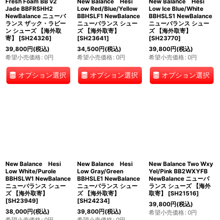
Fresh Foam BB v2
New Balance Hesi
New Balance Hesi
Jade BBFRSHH2
Low Red/Blue/Yellow
Low Ice Blue/White
NewBalance ニューバ
BBHSLF1 NewBalance
BBHSLS1 NewBalance
ランス ザック・ラビー
ニューバランス シュー
ニューバランス シュー
ン シューズ 【海外取
ズ 【海外取寄】
ズ 【海外取寄】
寄】
[
SH24326
]
[
SH23641
]
[
SH23770
]
39,800
円
(税込)
34,500
円
(税込)
39,800
円
(税込)
希望小売価格
:
0
円
希望小売価格
:
0
円
希望小売価格
:
0
円
オプション選択
オプション選択
オプション選択
New Balance Hesi
New Balance Hesi
New Balance Two Wxy
Low White/Purole
Low Gray/Green
Yel/Pink BB2WXYFB
BBHSLW1 NewBalance
BBHSLE1 NewBalance
NewBalance ニューバ
ニューバランス シュー
ニューバランス シュー
ランス シューズ 【海外
ズ 【海外取寄】
ズ 【海外取寄】
取寄】
[
SH21516
]
[
SH23949
]
[
SH24234
]
39,800
円
(税込)
38,000
円
(税込)
39,800
円
(税込)
希望小売価格
:
0
円
希望小売価格
:
0
円
希望小売価格
:
0
円