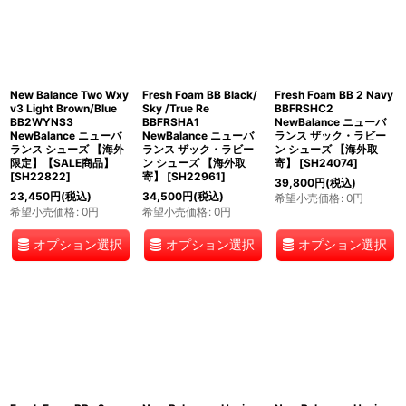
New Balance Two Wxy
Fresh Foam BB Black/
Fresh Foam BB 2 Navy
v3 Light Brown/Blue
Sky /True Re
BBFRSHC2
BB2WYNS3
BBFRSHA1
NewBalance ニューバ
NewBalance ニューバ
NewBalance ニューバ
ランス ザック・ラビー
ランス シューズ 【海外
ランス ザック・ラビー
ン シューズ 【海外取
限定】【SALE商品】
ン シューズ 【海外取
寄】
[
SH24074
]
[
SH22822
]
寄】
[
SH22961
]
39,800
円
(税込)
23,450
円
(税込)
34,500
円
(税込)
希望小売価格
:
0
円
希望小売価格
:
0
円
希望小売価格
:
0
円
オプション選択
オプション選択
オプション選択