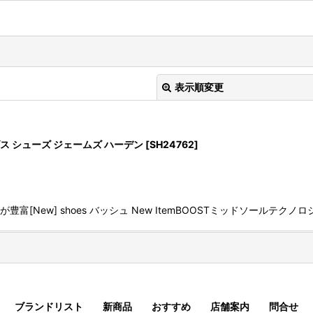
表示順変更
 アデイダス シューズ ジェームズ ハーデン
[
SH24762
]
富[New] shoes バッシュ New ItemBOOSTミッドソール
絞り込む
ブランドリスト
新商品
おすすめ
店舗案内
問合せ