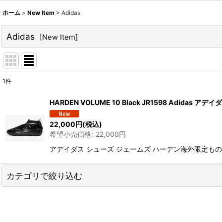
ホーム
>
New Item
>
Adidas
Adidas
[
New Item
]
1
件
サブカテゴリ
:
HARDEN VOLUME 10 Black JR1598 Adidas
表示数
:
22,000
円
(税込)
希望小売価格
:
22,000
円
並び順
:
アデイダス シューズ ジェームズ ハーデン海外限定ものが豊
カテゴリで絞り込む
Adidas (全商品)