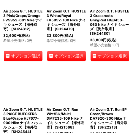
Air Zoom G.T. HUSTLE
Air Zoom G.T. HUSTLE
Air Zoom G.T. HUSTLE
3 Pink/Grape/Orange
3 White/Royal
3 Grassroots
FV5952-601 Nike ナイ
FV5952-100 Nike ナイ
Gray/Red HQ3453-
キ シューズ 【海外取
キ シューズ 【海外取
060 Nike ナイキ シュー
寄】
[
SH24312
]
寄】
[
SH24479
]
ズ 【海外取寄】
[
SH24480
]
32,600
円
(税込)
33,800
円
(税込)
33,800
円
(税込)
希望小売価格
:
0
円
希望小売価格
:
0
円
希望小売価格
:
0
円
オプション選択
オプション選択
オプション選択
Air Zoom G.T. HUSTLE
Air Zoom G.T. Run
Air Zoom G.T. Run EP
3 PAIGE BUECKERS
Wht/Blk/Multi
Green/Brown
Blue/Grape HJ7677-
DM7235-109 Nike ナ
DA7920-300 Nike ナ
900 Nike ナイキ ハッス
イキ シューズ 【海外取
イキ シューズ 【海外取
ル シューズ 【海外取
寄】
[
SH21568
]
寄】
[
SH22213
]
寄】
[
SH24544
]