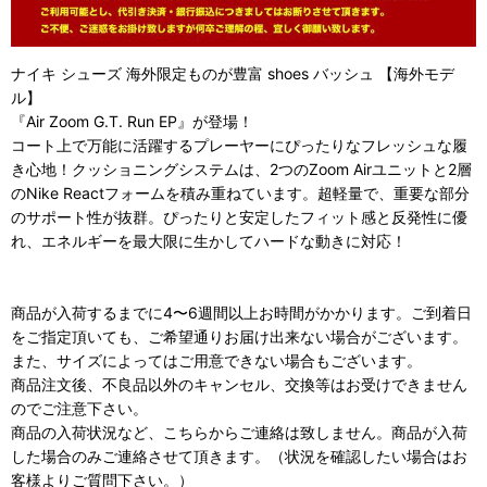
ナイキ シューズ 海外限定ものが豊富 shoes バッシュ 【海外モデ
ル】
『Air Zoom G.T. Run EP』が登場！
コート上で万能に活躍するプレーヤーにぴったりなフレッシュな履
き心地！クッショニングシステムは、2つのZoom Airユニットと2層
のNike Reactフォームを積み重ねています。超軽量で、重要な部分
のサポート性が抜群。ぴったりと安定したフィット感と反発性に優
れ、エネルギーを最大限に生かしてハードな動きに対応！
商品が入荷するまでに4〜6週間以上お時間がかかります。ご到着日
をご指定頂いても、ご希望通りお届け出来ない場合がございます。
また、サイズによってはご用意できない場合もございます。
商品注文後、不良品以外のキャンセル、交換等はお受けできません
のでご注意下さい。
商品の入荷状況など、こちらからご連絡は致しません。商品が入荷
した場合のみご連絡させて頂きます。（状況を確認したい場合はお
客様よりご質問下さい。）