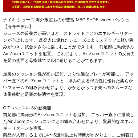
ナイキ シューズ 海外限定ものが豊富 MBG SHOE shoes バッシュ
【海外モデル】
シューズの反発力が高いほど、ストライドごとのエネルギーリター
ンが向上します。 反発力に優れたシューズによりステップに軽い弾
みがつき、試合をさらに楽しむことができます。 前足部に馬蹄形の
Air Zoomユニットを配置。 これにより、Air Zoomユニットの反発力
を足の側面と母指球でフルに感じることができます。
足裏のクッション性が高いほど、より快適なプレーが可能に。 アッ
パー直下のAir Zoomユニットと、厚みのある弾力性に優れた柔らか
いフォームの組み合わせにより、かかとからつま先へのスムーズな
体重移動と足裏の快適性を実現。
G.T. ハッスル 3の新機能
前足部に馬蹄形のAir Zoomユニットを追加。 アッパー直下に搭載し
たAir Zoomクッショニングとの組み合わせにより、驚異的なエネル
ギーリターンを実現。
商品が入荷するまでに4〜6週間以上お時間がかかります。ご到着日