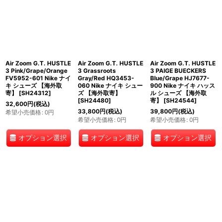
Air Zoom G.T. HUSTLE
Air Zoom G.T. HUSTLE
Air Zoom G.T. HUSTLE
3 Pink/Grape/Orange
3 Grassroots
3 PAIGE BUECKERS
FV5952-601 Nike ナイ
Gray/Red HQ3453-
Blue/Grape HJ7677-
キ シューズ 【海外取
060 Nike ナイキ シュー
900 Nike ナイキ ハッス
寄】
[
SH24312
]
ズ 【海外取寄】
ル シューズ 【海外取
[
SH24480
]
寄】
[
SH24544
]
32,600
円
(税込)
33,800
円
(税込)
39,800
円
(税込)
希望小売価格
:
0
円
希望小売価格
:
0
円
希望小売価格
:
0
円
オプション選択
オプション選択
オプション選択