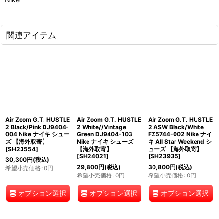
関連アイテム
Air Zoom G.T. HUSTLE
Air Zoom G.T. HUSTLE
Air Zoom G.T. HUSTLE
2 Black/Pink DJ9404-
2 White//Vintage
2 ASW Black/White
004 Nike ナイキ シュー
Green DJ9404-103
FZ5744-002 Nike ナイ
ズ 【海外取寄】
Nike ナイキ シューズ
キ All Star Weekend シ
[
SH23554
]
【海外取寄】
ューズ 【海外取寄】
[
SH24021
]
[
SH23935
]
30,300
円
(税込)
29,800
円
(税込)
30,800
円
(税込)
希望小売価格
:
0
円
希望小売価格
:
0
円
希望小売価格
:
0
円
オプション選択
オプション選択
オプション選択