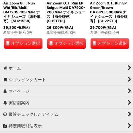
Air Zoom G.T. Run
Air Zoom G.T. Run EP
Air Zoom G.T. Run EP
Wht/Blk/Multi
Beigue Multi DA7920-
Green/Brown
DM7235-109 Nike ナ
200 Nike ナイキ シュー
DA7920-300 Nike ナ
イキ シューズ 【海外取
ズ 【海外取寄】
イキ シューズ 【海外取
寄】
[
SH21568
]
[
SH21713
]
寄】
[
SH22213
]
39,800
円
(税込)
26,800
円
(税込)
29,700
円
(税込)
希望小売価格
:
0
円
希望小売価格
:
0
円
希望小売価格
:
0
円
オプション選択
オプション選択
オプション選択
ホーム
ショッピングカート
マイページ
実店舗案内
最近チェックしたアイテム
特定商取引法表示