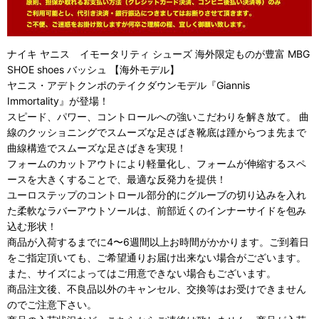
ナイキ ヤニス イモータリティ シューズ 海外限定ものが豊富 MBG
SHOE shoes バッシュ 【海外モデル】
ヤニス・アデトクンポのテイクダウンモデル『Giannis
Immortality』が登場！
スピード、パワー、コントロールへの強いこだわりを解き放て。 曲
線のクッショニングでスムーズな足さばき靴底は踵からつま先まで
曲線構造でスムーズな足さばきを実現！
フォームのカットアウトにより軽量化し、フォームが伸縮するスペ
ースを大きくすることで、最適な反発力を提供！
ユーロステップのコントロール部分的にグルーブの切り込みを入れ
た柔軟なラバーアウトソールは、前部近くのインナーサイドを包み
込む形状！
商品が入荷するまでに4〜6週間以上お時間がかかります。ご到着日
をご指定頂いても、ご希望通りお届け出来ない場合がございます。
また、サイズによってはご用意できない場合もございます。
商品注文後、不良品以外のキャンセル、交換等はお受けできません
のでご注意下さい。