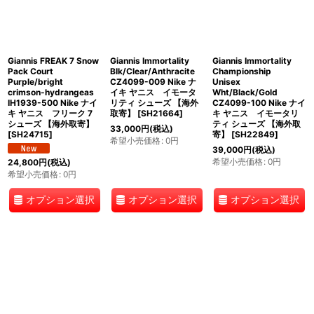
Giannis FREAK 7 Snow
Giannis Immortality
Giannis Immortality
Pack Court
Blk/Clear/Anthracite
Championship
Purple/bright
CZ4099-009 Nike ナ
Unisex
crimson-hydrangeas
イキ ヤニス イモータ
Wht/Black/Gold
IH1939-500 Nike ナイ
リティ シューズ 【海外
CZ4099-100 Nike ナイ
キ ヤニス フリーク 7
取寄】
[
SH21664
]
キ ヤニス イモータリ
シューズ 【海外取寄】
ティ シューズ 【海外取
33,000
円
(税込)
[
SH24715
]
寄】
[
SH22849
]
希望小売価格
:
0
円
39,000
円
(税込)
希望小売価格
:
0
円
24,800
円
(税込)
希望小売価格
:
0
円
オプション選択
オプション選択
オプション選択