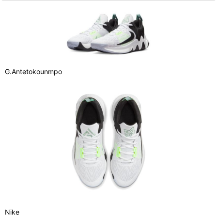
G.Antetokounmpo
Nike