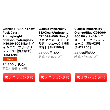
Giannis FREAK 7 Snow
Giannis Immortality
Giannis Immortality
Pack Court
Blk/Clear/Anthracite
Orange/Blue CZ4099-
Purple/bright
CZ4099-009 Nike ナ
800 Nike ナイキ ヤニ
crimson-hydrangeas
イキ ヤニス イモータ
ス イモータリティ シ
IH1939-500 Nike ナイ
リティ シューズ 【海外
ューズ 【海外取寄】
キ ヤニス フリーク 7
取寄】
[
SH21664
]
[
SH22265
]
シューズ 【海外取寄】
33,000
円
(税込)
23,000
円
(税込)
[
SH24715
]
希望小売価格
:
0
円
希望小売価格
:
0
円
24,800
円
(税込)
希望小売価格
:
0
円
オプション選択
オプション選択
オプション選択