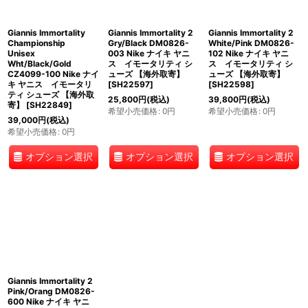
Giannis Immortality
Giannis Immortality 2
Giannis Immortality 2
Championship
Gry/Black DM0826-
White/Pink DM0826-
Unisex
003 Nike ナイキ ヤニ
102 Nike ナイキ ヤニ
Wht/Black/Gold
ス イモータリティ シ
ス イモータリティ シ
CZ4099-100 Nike ナイ
ューズ 【海外取寄】
ューズ 【海外取寄】
キ ヤニス イモータリ
[
SH22597
]
[
SH22598
]
ティ シューズ 【海外取
25,800
円
(税込)
39,800
円
(税込)
寄】
[
SH22849
]
希望小売価格
:
0
円
希望小売価格
:
0
円
39,000
円
(税込)
希望小売価格
:
0
円
オプション選択
オプション選択
オプション選択
Giannis Immortality 2
Pink/Orang DM0826-
600 Nike ナイキ ヤニ