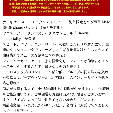
ナイキ ヤニス イモータリティ シューズ 海外限定ものが豊富 MSM
SHOE shoes バッシュ 【海外モデル】
ヤニス・アデトクンポのテイクダウンモデル『Giannis
Immortality』が登場！
スピード、パワー、コントロールへの強いこだわりを解き放て。 曲
線のクッショニングでスムーズな足さばき靴底は踵からつま先まで
曲線構造でスムーズな足さばきを実現！
フォームのカットアウトにより軽量化し、フォームが伸縮するスペ
ースを大きくすることで、最適な反発力を提供！
ユーロステップのコントロール部分的にグルーブの切り込みを入れ
た柔軟なラバーアウトソールは、前部近くのインナーサイドを包み
込む形状！
商品が入荷するまでに4〜6週間以上お時間がかかります。ご到着日
をご指定頂いても、ご希望通りお届け出来ない場合がございます。
また、サイズによってはご用意できない場合もございます。
商品注文後、不良品以外のキャンセル、交換等はお受けできません
のでご注意下さい。