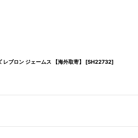
キ シューズ レブロン ジェームス 【海外取寄】
[
SH22732
]