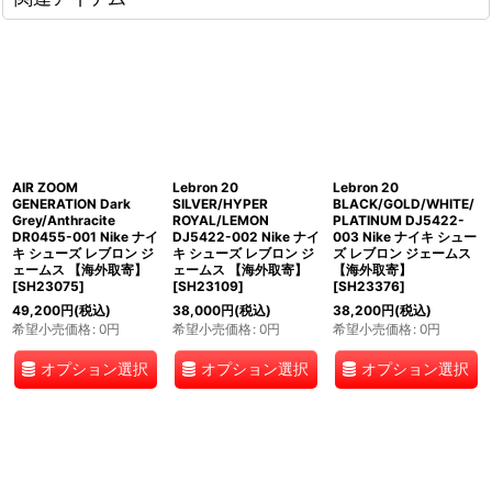
AIR ZOOM
Lebron 20
Lebron 20
GENERATION Dark
SILVER/HYPER
BLACK/GOLD/WHITE/
Grey/Anthracite
ROYAL/LEMON
PLATINUM DJ5422-
DR0455-001 Nike ナイ
DJ5422-002 Nike ナイ
003 Nike ナイキ シュー
キ シューズ レブロン ジ
キ シューズ レブロン ジ
ズ レブロン ジェームス
ェームス 【海外取寄】
ェームス 【海外取寄】
【海外取寄】
[
SH23075
]
[
SH23109
]
[
SH23376
]
49,200
円
(税込)
38,000
円
(税込)
38,200
円
(税込)
希望小売価格
:
0
円
希望小売価格
:
0
円
希望小売価格
:
0
円
オプション選択
オプション選択
オプション選択