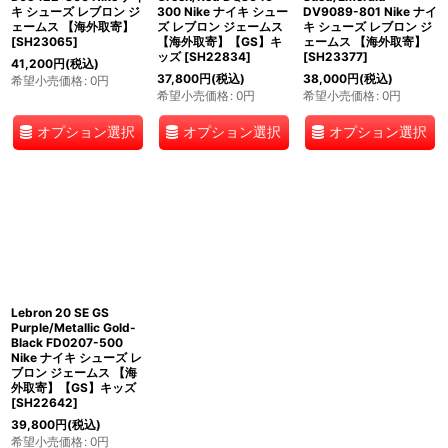
キ シューズ レブロン ジ
300 Nike ナイキ シュー
DV9089-801 Nike ナイ
ェームス 【海外取寄】
ズ レブロン ジェームス
キ シューズ レブロン ジ
[
SH23065
]
【海外取寄】【GS】キ
ェームス 【海外取寄】
ッズ
[
SH22834
]
[
SH23377
]
41,200
円
(税込)
37,800
円
(税込)
38,000
円
(税込)
希望小売価格
:
0
円
希望小売価格
:
0
円
希望小売価格
:
0
円
オプション選択
オプション選択
オプション選択
Lebron 20 SE GS
Purple/Metallic Gold-
Black FD0207-500
Nike ナイキ シューズ レ
ブロン ジェームス 【海
外取寄】【GS】キッズ
[
SH22642
]
39,800
円
(税込)
希望小売価格
:
0
円