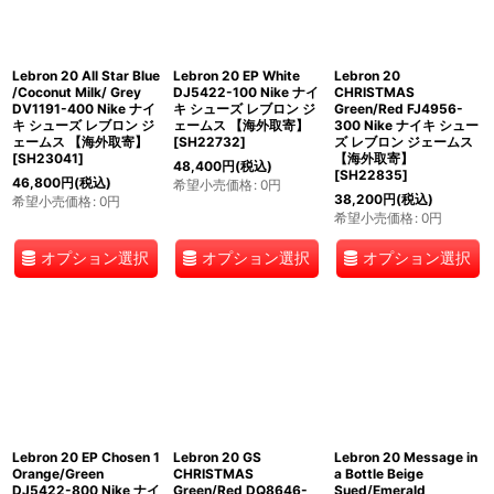
Lebron 20 All Star Blue
Lebron 20 EP White
Lebron 20
/Coconut Milk/ Grey
DJ5422-100 Nike ナイ
CHRISTMAS
DV1191-400 Nike ナイ
キ シューズ レブロン ジ
Green/Red FJ4956-
キ シューズ レブロン ジ
ェームス 【海外取寄】
300 Nike ナイキ シュー
ェームス 【海外取寄】
[
SH22732
]
ズ レブロン ジェームス
[
SH23041
]
【海外取寄】
48,400
円
(税込)
[
SH22835
]
46,800
円
(税込)
希望小売価格
:
0
円
38,200
円
(税込)
希望小売価格
:
0
円
希望小売価格
:
0
円
オプション選択
オプション選択
オプション選択
Lebron 20 EP Chosen 1
Lebron 20 GS
Lebron 20 Message in
Orange/Green
CHRISTMAS
a Bottle Beige
DJ5422-800 Nike ナイ
Green/Red DQ8646-
Sued/Emerald