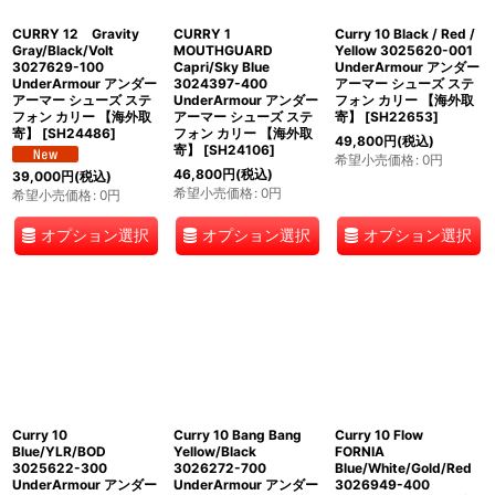
CURRY 12 Gravity
CURRY 1
Curry 10 Black / Red /
Gray/Black/Volt
MOUTHGUARD
Yellow 3025620-001
3027629-100
Capri/Sky Blue
UnderArmour アンダー
UnderArmour アンダー
3024397-400
アーマー シューズ ステ
アーマー シューズ ステ
UnderArmour アンダー
フォン カリー 【海外取
フォン カリー 【海外取
アーマー シューズ ステ
寄】
[
SH22653
]
寄】
[
SH24486
]
フォン カリー 【海外取
49,800
円
(税込)
寄】
[
SH24106
]
希望小売価格
:
0
円
46,800
円
(税込)
39,000
円
(税込)
希望小売価格
:
0
円
希望小売価格
:
0
円
オプション選択
オプション選択
オプション選択
Curry 10
Curry 10 Bang Bang
Curry 10 Flow
Blue/YLR/BOD
Yellow/Black
FORNIA
3025622-300
3026272-700
Blue/White/Gold/Red
UnderArmour アンダー
UnderArmour アンダー
3026949-400