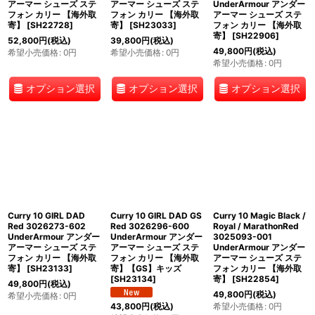
アーマー シューズ ステ
アーマー シューズ ステ
UnderArmour アンダー
フォン カリー 【海外取
フォン カリー 【海外取
アーマー シューズ ステ
寄】
[
SH22728
]
寄】
[
SH23033
]
フォン カリー 【海外取
寄】
[
SH22906
]
52,800
円
(税込)
39,800
円
(税込)
49,800
円
(税込)
希望小売価格
:
0
円
希望小売価格
:
0
円
希望小売価格
:
0
円
オプション選択
オプション選択
オプション選択
Curry 10 GIRL DAD
Curry 10 GIRL DAD GS
Curry 10 Magic Black /
Red 3026273-602
Red 3026296-600
Royal / MarathonRed
UnderArmour アンダー
UnderArmour アンダー
3025093-001
アーマー シューズ ステ
アーマー シューズ ステ
UnderArmour アンダー
フォン カリー 【海外取
フォン カリー 【海外取
アーマー シューズ ステ
寄】
[
SH23133
]
寄】【GS】キッズ
フォン カリー 【海外取
[
SH23134
]
寄】
[
SH22854
]
49,800
円
(税込)
49,800
円
(税込)
希望小売価格
:
0
円
希望小売価格
:
0
円
43,800
円
(税込)