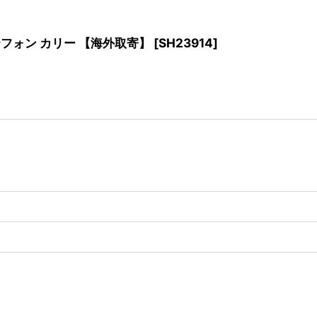
ーズ ステフォン カリー 【海外取寄】
[
SH23914
]