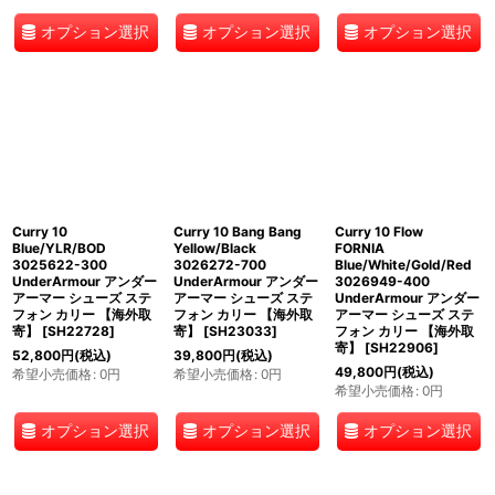
オプション選択
オプション選択
オプション選択
Curry 10
Curry 10 Bang Bang
Curry 10 Flow
Blue/YLR/BOD
Yellow/Black
FORNIA
3025622-300
3026272-700
Blue/White/Gold/Red
UnderArmour アンダー
UnderArmour アンダー
3026949-400
アーマー シューズ ステ
アーマー シューズ ステ
UnderArmour アンダー
フォン カリー 【海外取
フォン カリー 【海外取
アーマー シューズ ステ
寄】
[
SH22728
]
寄】
[
SH23033
]
フォン カリー 【海外取
寄】
[
SH22906
]
52,800
円
(税込)
39,800
円
(税込)
49,800
円
(税込)
希望小売価格
:
0
円
希望小売価格
:
0
円
希望小売価格
:
0
円
オプション選択
オプション選択
オプション選択