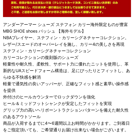
アンダーアーマー シューズ ステフォン カリー海外限定ものが豊富
MBG SHOE shoes バッシュ 【海外モデル】
NBAプレイヤー、ステフィン・カリーシグネチャーコレクション。
レザー/スエードのオーバーレイを施し、カリー4の美しさを再現
ステフィン・カリーシグネチャーコレクション
カリーコレクションの復刻版のシューズ
軽量性や耐久性、柔軟性、サポート力に優れたニットを使用し、革
新的なUAスピードフォーム構造は、足にぴったりとフィットし、あ
らゆる不快感を解消
軽量で通気性の良いアッパーが、正確なフィット感と素早い操作感
を提供
外付けのヒールカウンターでロックダウンを強化
ヒール＆ミッドフットシャンクが安定したフィットを実現
グリップ力の高いヘリボーントラクションパターンを備えた耐久性
のあるアウトソール
商品が入荷するまでに4〜6週間以上お時間がかかります。ご到着日
をご指定頂いても、ご希望通りお届け出来ない場合がございます。