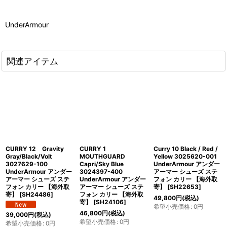
UnderArmour
関連アイテム
CURRY 12 Gravity
CURRY 1
Curry 10 Black / Red /
Gray/Black/Volt
MOUTHGUARD
Yellow 3025620-001
3027629-100
Capri/Sky Blue
UnderArmour アンダー
UnderArmour アンダー
3024397-400
アーマー シューズ ステ
アーマー シューズ ステ
UnderArmour アンダー
フォン カリー 【海外取
フォン カリー 【海外取
アーマー シューズ ステ
寄】
[
SH22653
]
寄】
[
SH24486
]
フォン カリー 【海外取
49,800
円
(税込)
寄】
[
SH24106
]
希望小売価格
:
0
円
46,800
円
(税込)
39,000
円
(税込)
希望小売価格
:
0
円
希望小売価格
:
0
円