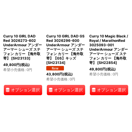
Curry 10 GIRL DAD
Curry 10 GIRL DAD GS
Curry 10 Magic Black /
Red 3026273-602
Red 3026296-600
Royal / MarathonRed
UnderArmour アンダー
UnderArmour アンダー
3025093-001
アーマー シューズ ステ
アーマー シューズ ステ
UnderArmour アンダー
フォン カリー 【海外取
フォン カリー 【海外取
アーマー シューズ ステ
寄】
[
SH23133
]
寄】【GS】キッズ
フォン カリー 【海外取
[
SH23134
]
寄】
[
SH22854
]
49,800
円
(税込)
49,800
円
(税込)
希望小売価格
:
0
円
希望小売価格
:
0
円
43,800
円
(税込)
希望小売価格
:
0
円
オプション選択
オプション選択
オプション選択