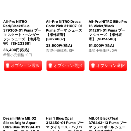
All-Pro NITRO
All-Pro NITRO Dress
All-Pro NITRO Elite Pro
Red/Black/Blue
Code Pink 311607-01
16 Violet/Black
379300-01 Puma プー
Puma プーマ シューズ
311261-01 Puma プー
マ スクート・ヘンダー
【海外取寄】
マ シューズ 【海外取
ソン シューズ 【海外取
[
SH24607
]
寄】
[
SH24580
]
寄】
[
SH23359
]
38,500
円
(税込)
51,000
円
(税込)
36,400
円
(税込)
希望小売価格
:
0
円
希望小売価格
:
0
円
希望小売価格
:
0
円
オプション選択
オプション選択
オプション選択
Dream Nitro MB.02
Hali 1 Blue/Opal
MB.01 Black/Teal
Slides Bright Aqua-
313450-01 Puma プー
376443-13 Puma プー
Ultra Blue 391294-01
マ タイリース・ハリバ
マ ラメロボール シュー