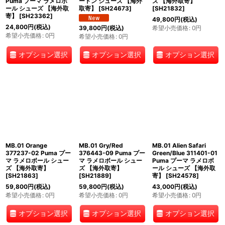
Puma プーマ ラメロボ
ートン シューズ 【海外
ズ 【海外取寄】
ール シューズ 【海外取
取寄】
[
SH24673
]
[
SH21832
]
寄】
[
SH23362
]
49,800
円
(税込)
24,800
円
(税込)
希望小売価格
:
0
円
39,800
円
(税込)
希望小売価格
:
0
円
希望小売価格
:
0
円
オプション選択
オプション選択
オプション選択
MB.01 Orange
MB.01 Gry/Red
MB.01 Alien Safari
377237-02 Puma プー
376443-09 Puma プー
Green/Blue 311401-01
マ ラメロボール シュー
マ ラメロボール シュー
Puma プーマ ラメロボ
ズ 【海外取寄】
ズ 【海外取寄】
ール シューズ 【海外取
[
SH21863
]
[
SH21889
]
寄】
[
SH24578
]
59,800
円
(税込)
59,800
円
(税込)
43,000
円
(税込)
希望小売価格
:
0
円
希望小売価格
:
0
円
希望小売価格
:
0
円
オプション選択
オプション選択
オプション選択