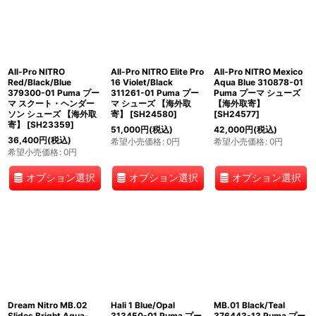
All-Pro NITRO
All-Pro NITRO Elite Pro
All-Pro NITRO Mexico
Red/Black/Blue
16 Violet/Black
Aqua Blue 310878-01
379300-01 Puma プー
311261-01 Puma プー
Puma プーマ シューズ
マ スクート・ヘンダー
マ シューズ 【海外取
【海外取寄】
ソン シューズ 【海外取
寄】
[
SH24580
]
[
SH24577
]
寄】
[
SH23359
]
51,000
円
(税込)
42,000
円
(税込)
36,400
円
(税込)
希望小売価格
:
0
円
希望小売価格
:
0
円
希望小売価格
:
0
円
オプション選択
オプション選択
オプション選択
Dream Nitro MB.02
Hali 1 Blue/Opal
MB.01 Black/Teal
Slides Bright Aqua-
313450-01 Puma プー
376443-13 Puma プー