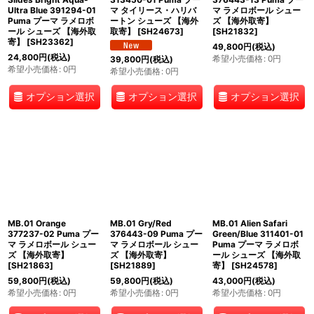
Ultra Blue 391294-01
マ タイリース・ハリバ
マ ラメロボール シュー
Puma プーマ ラメロボ
ートン シューズ 【海外
ズ 【海外取寄】
ール シューズ 【海外取
取寄】
[
SH24673
]
[
SH21832
]
寄】
[
SH23362
]
49,800
円
(税込)
24,800
円
(税込)
希望小売価格
:
0
円
39,800
円
(税込)
希望小売価格
:
0
円
希望小売価格
:
0
円
オプション選択
オプション選択
オプション選択
MB.01 Orange
MB.01 Gry/Red
MB.01 Alien Safari
377237-02 Puma プー
376443-09 Puma プー
Green/Blue 311401-01
マ ラメロボール シュー
マ ラメロボール シュー
Puma プーマ ラメロボ
ズ 【海外取寄】
ズ 【海外取寄】
ール シューズ 【海外取
[
SH21863
]
[
SH21889
]
寄】
[
SH24578
]
59,800
円
(税込)
59,800
円
(税込)
43,000
円
(税込)
希望小売価格
:
0
円
希望小売価格
:
0
円
希望小売価格
:
0
円