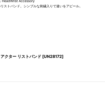
rist Accessory
ンのリストバンド。シンプルな刺繍入りで違いをアピール。
AKTR アクター リストバンド
[
UN28172
]