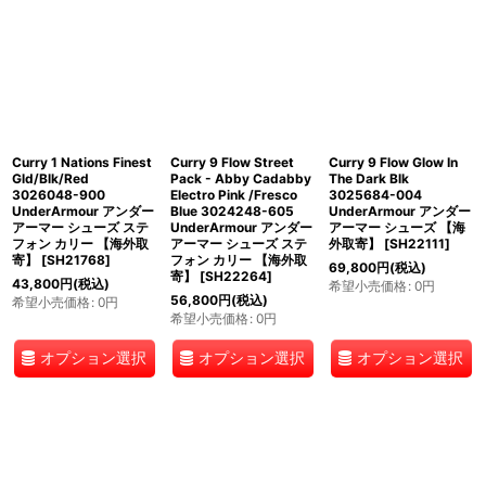
Curry 1 Nations Finest
Curry 9 Flow Street
Curry 9 Flow Glow In
Gld/Blk/Red
Pack - Abby Cadabby
The Dark Blk
3026048-900
Electro Pink /Fresco
3025684-004
UnderArmour アンダー
Blue 3024248-605
UnderArmour アンダー
アーマー シューズ ステ
UnderArmour アンダー
アーマー シューズ 【海
フォン カリー 【海外取
アーマー シューズ ステ
外取寄】
[
SH22111
]
寄】
[
SH21768
]
フォン カリー 【海外取
69,800
円
(税込)
寄】
[
SH22264
]
43,800
円
(税込)
希望小売価格
:
0
円
56,800
円
(税込)
希望小売価格
:
0
円
希望小売価格
:
0
円
オプション選択
オプション選択
オプション選択