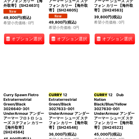
ステフォン カリー 【海
アーマー シューズ ステ
アーマー シューズ ステ
外取寄】
[
SH24631
]
フォン カリー 【海外取
フォン カリー 【海外取
寄】
[
SH24605
]
寄】
[
SH24563
]
39,800
円
(税込)
49,800
円
(税込)
希望小売価格
:
0
円
49,800
円
(税込)
希望小売価格
:
0
円
希望小売価格
:
0
円
オプション選択
オプション選択
オプション選択
Curry Spawn Flotro
CURRY
12
CURRY
12 Dub
Extraterrestrial
Extraterrestrial
Nation
Green/Black
Green/Black
Black/Blue/Yellow
3026640-301
3027633-001
3027630-001
UnderArmour アンダー
UnderArmour アンダー
UnderArmour アンダー
アーマー フロトロ シュ
アーマー シューズ ステ
アーマー シューズ ステ
ーズ ステフォン カリー
フォン カリー 【海外取
フォン カリー 【海外取
【海外取寄】
寄】
[
SH24546
]
寄】
[
SH24522
]
[
SH24564
]
36,000
円
(税込)
45,000
円
(税込)
45,800
円
(税込)