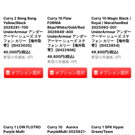
Curry 2 Bang Bang
Curry 10 Flow
Curry 10 Magic Black /
Yellow/Black
FORNIA
Royal / MarathonRed
3026281-700
Blue/White/Gold/Red
3025093-001
UnderArmour アンダー
3026949-400
UnderArmour アンダー
アーマー シューズ ステ
UnderArmour アンダー
アーマー シューズ ステ
フォン カリー 【海外取
アーマー シューズ ステ
フォン カリー 【海外取
寄】
[
SH23035
]
フォン カリー 【海外取
寄】
[
SH22854
]
寄】
[
SH22906
]
40,000
円
(税込)
49,800
円
(税込)
49,800
円
(税込)
希望小売価格
:
0
円
希望小売価格
:
0
円
希望小売価格
:
0
円
オプション選択
オプション選択
オプション選択
Curry 1 LOW FLOTRO
Curry 10 Aurora
Curry 1 SPK Hyper
Purple Multi
PurpleMulti 3025621-
Green/Team