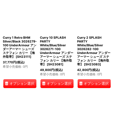
Curry 1 Retro BHM
Curry 10 SPLASH
Curry 2 SPLASH
Silver/Black 3026279-
PARTY
PARTY
100 UnderArmour アン
White/Blue/Silver
White/Blue/Silver
ダーアーマー シューズ
3026271-100
3026282-100
ステフォン カリー 【海
UnderArmour アンダー
UnderArmour アンダー
外取寄】
[
SH23111
]
アーマー シューズ ステ
アーマー シューズ ステ
フォン カリー 【海外取
フォン カリー 【海外取
37,770
円
(税込)
寄】
[
SH23081
]
寄】
[
SH23083
]
希望小売価格
:
0
円
49,800
円
(税込)
42,800
円
(税込)
希望小売価格
:
0
円
希望小売価格
:
0
円
オプション選択
オプション選択
オプション選択