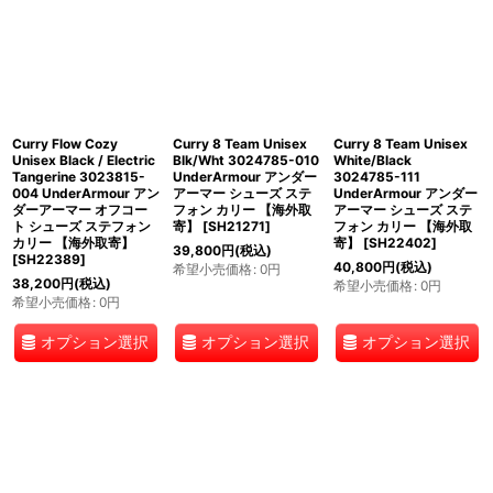
Curry Flow Cozy
Curry 8 Team Unisex
Curry 8 Team Unisex
Unisex Black / Electric
Blk/Wht 3024785-010
White/Black
Tangerine 3023815-
UnderArmour アンダー
3024785-111
004 UnderArmour アン
アーマー シューズ ステ
UnderArmour アンダー
ダーアーマー オフコー
フォン カリー 【海外取
アーマー シューズ ステ
ト シューズ ステフォン
寄】
[
SH21271
]
フォン カリー 【海外取
カリー 【海外取寄】
寄】
[
SH22402
]
39,800
円
(税込)
[
SH22389
]
40,800
円
(税込)
希望小売価格
:
0
円
38,200
円
(税込)
希望小売価格
:
0
円
希望小売価格
:
0
円
オプション選択
オプション選択
オプション選択