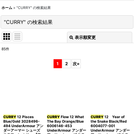
ホーム
>
"CURRY"
の
検索結果
"CURRY"
の
検索結果
表示順変更
閉じる
85
件
商品検索
:
1
2
次
»
表示数
:
並び順
:
絞り込む
CURRY
12 Pisces
CURRY
Flow 12 What
CURRY
12 Year of
Blue/Gold 3028496-
The Bay Orange/Blue
the Snake Black/Red
494 UnderArmour アン
6006146-453
6004077-001
ダーアーマー シューズ
UnderArmour アンダー
UnderArmour アンダー