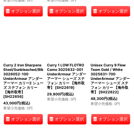
希望小売価格
:
0
円
希望小売価格
:
0
円
オプション選択
オプション選択
オプション選択
Curry 2 Iron Sharpens
Curry 1 LOW FLOTRO
Unisex Curry 9 Flow
Steel/Sunbleached/Blk
Camo 3025632-001
Team Gold / White
3026052-100
UnderArmour アンダー
3025631-700
UnderArmour アンダー
アーマー シューズ ステ
UnderArmour アンダー
アーマー カリー2 シュー
フォン カリー 【海外取
アーマー シューズ ステ
ズ ステフォン カリー
寄】
[
SH22619
]
フォン カリー 【海外取
【海外取寄】
寄】
[
SH22622
]
29,800
円
(税込)
[
SH22656
]
48,300
円
(税込)
希望小売価格
:
0
円
43,000
円
(税込)
希望小売価格
:
0
円
希望小売価格
:
0
円
オプション選択
オプション選択
オプション選択