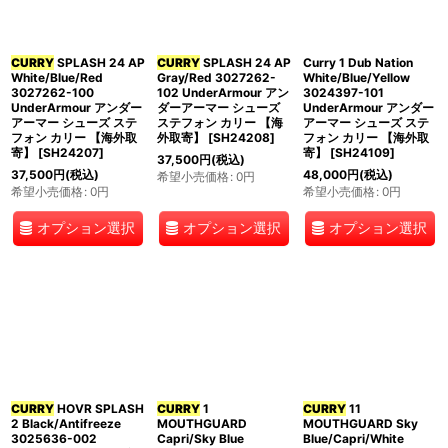
CURRY
SPLASH 24 AP
CURRY
SPLASH 24 AP
Curry 1 Dub Nation
White/Blue/Red
Gray/Red 3027262-
White/Blue/Yellow
3027262-100
102 UnderArmour アン
3024397-101
UnderArmour アンダー
ダーアーマー シューズ
UnderArmour アンダー
アーマー シューズ ステ
ステフォン カリー 【海
アーマー シューズ ステ
フォン カリー 【海外取
外取寄】
[
SH24208
]
フォン カリー 【海外取
寄】
[
SH24207
]
寄】
[
SH24109
]
37,500
円
(税込)
37,500
円
(税込)
48,000
円
(税込)
希望小売価格
:
0
円
希望小売価格
:
0
円
希望小売価格
:
0
円
オプション選択
オプション選択
オプション選択
CURRY
HOVR SPLASH
CURRY
1
CURRY
11
2 Black/Antifreeze
MOUTHGUARD
MOUTHGUARD Sky
3025636-002
Capri/Sky Blue
Blue/Capri/White