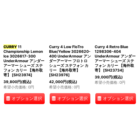
CURRY
11
Curry 4 Low FloTro
Curry 4 Retro Blue
Championship Lemon
Blue/Yellow 3026620-
1298306-404
Ice 3026617-300
400 UnderArmour アン
UnderArmour アンダー
UnderArmour アンダー
ダーアーマー フロトロ
アーマー シューズ ステ
アーマー シューズ ステ
シューズ ステフォン カ
フォン カリー 【海外取
フォン カリー 【海外取
リー 【海外取寄】
寄】
[
SH23734
]
寄】
[
SH23974
]
[
SH23976
]
39,000
円
(税込)
39,800
円
(税込)
42,000
円
(税込)
希望小売価格
:
0
円
希望小売価格
:
0
円
希望小売価格
:
0
円
オプション選択
オプション選択
オプション選択