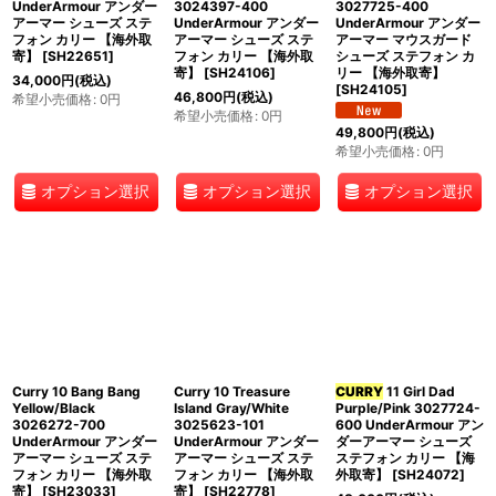
UnderArmour アンダー
3024397-400
3027725-400
アーマー シューズ ステ
UnderArmour アンダー
UnderArmour アンダー
フォン カリー 【海外取
アーマー シューズ ステ
アーマー マウスガード
寄】
[
SH22651
]
フォン カリー 【海外取
シューズ ステフォン カ
寄】
[
SH24106
]
リー 【海外取寄】
34,000
円
(税込)
[
SH24105
]
46,800
円
(税込)
希望小売価格
:
0
円
希望小売価格
:
0
円
49,800
円
(税込)
希望小売価格
:
0
円
オプション選択
オプション選択
オプション選択
Curry 10 Bang Bang
Curry 10 Treasure
CURRY
11 Girl Dad
Yellow/Black
Island Gray/White
Purple/Pink 3027724-
3026272-700
3025623-101
600 UnderArmour アン
UnderArmour アンダー
UnderArmour アンダー
ダーアーマー シューズ
アーマー シューズ ステ
アーマー シューズ ステ
ステフォン カリー 【海
フォン カリー 【海外取
フォン カリー 【海外取
外取寄】
[
SH24072
]
寄】
[
SH23033
]
寄】
[
SH22778
]