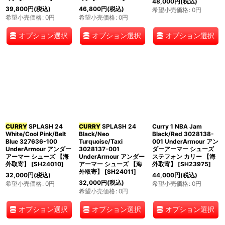
48,000
円
(税込)
39,800
円
(税込)
46,800
円
(税込)
希望小売価格
:
0
円
希望小売価格
:
0
円
希望小売価格
:
0
円
オプション選択
オプション選択
オプション選択
CURRY
SPLASH 24
CURRY
SPLASH 24
Curry 1 NBA Jam
White/Cool Pink/Belt
Black/Neo
Black/Red 3028138-
Blue 327636-100
Turquoise/Taxi
001 UnderArmour アン
UnderArmour アンダー
3028137-001
ダーアーマー シューズ
アーマー シューズ 【海
UnderArmour アンダー
ステフォン カリー 【海
外取寄】
[
SH24010
]
アーマー シューズ 【海
外取寄】
[
SH23975
]
外取寄】
[
SH24011
]
32,000
円
(税込)
44,000
円
(税込)
32,000
円
(税込)
希望小売価格
:
0
円
希望小売価格
:
0
円
希望小売価格
:
0
円
オプション選択
オプション選択
オプション選択