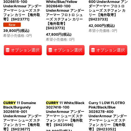
3026615-100
White/Blue/Yellow
600 UnderArmour アン
UnderArmour アンダー
3026640-100
ダーアーマー フロトロ
アーマー シューズ ステ
UnderArmour アンダー
シューズ ステフォン カ
フォン カリー 【海外取
アーマー フロトロ シュ
リー 【海外取寄】
寄】
[
SH23771
]
ーズ ステフォン カリー
[
SH23733
]
【海外取寄】
42,000
円
(税込)
[
SH23773
]
希望小売価格
:
0
円
39,800
円
(税込)
47,800
円
(税込)
希望小売価格
:
0
円
希望小売価格
:
0
円
オプション選択
オプション選択
オプション選択
CURRY
11 Domaine
CURRY
11 White/Black
Curry 1 LOW FLOTRO
Black/Burgundy
3027416-100
Pink/Black/Blue
3026616-001
UnderArmour アンダー
3026278-400
UnderArmour アンダー
アーマー シューズ ステ
UnderArmour アンダー
アーマー シューズ ステ
フォン カリー 【海外取
アーマー シューズ ステ
フォン カリー 【海外取
寄】
[
SH23596
]
フォン カリー 【海外取
寄】
[
SH23677
]
寄】
[
SH23352
]