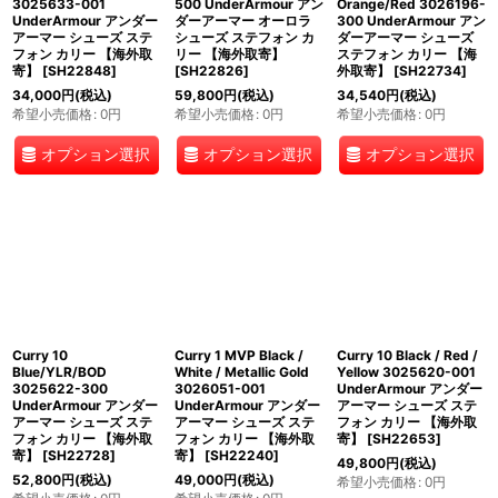
3025633-001
500 UnderArmour アン
Orange/Red 3026196-
UnderArmour アンダー
ダーアーマー オーロラ
300 UnderArmour アン
アーマー シューズ ステ
シューズ ステフォン カ
ダーアーマー シューズ
フォン カリー 【海外取
リー 【海外取寄】
ステフォン カリー 【海
寄】
[
SH22848
]
[
SH22826
]
外取寄】
[
SH22734
]
34,000
円
(税込)
59,800
円
(税込)
34,540
円
(税込)
希望小売価格
:
0
円
希望小売価格
:
0
円
希望小売価格
:
0
円
オプション選択
オプション選択
オプション選択
Curry 10
Curry 1 MVP Black /
Curry 10 Black / Red /
Blue/YLR/BOD
White / Metallic Gold
Yellow 3025620-001
3025622-300
3026051-001
UnderArmour アンダー
UnderArmour アンダー
UnderArmour アンダー
アーマー シューズ ステ
アーマー シューズ ステ
アーマー シューズ ステ
フォン カリー 【海外取
フォン カリー 【海外取
フォン カリー 【海外取
寄】
[
SH22653
]
寄】
[
SH22728
]
寄】
[
SH22240
]
49,800
円
(税込)
52,800
円
(税込)
49,000
円
(税込)
希望小売価格
:
0
円