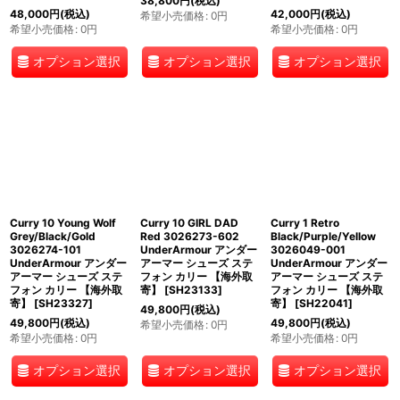
38,800
円
(税込)
48,000
円
(税込)
42,000
円
(税込)
希望小売価格
:
0
円
希望小売価格
:
0
円
希望小売価格
:
0
円
オプション選択
オプション選択
オプション選択
Curry 10 Young Wolf
Curry 10 GIRL DAD
Curry 1 Retro
Grey/Black/Gold
Red 3026273-602
Black/Purple/Yellow
3026274-101
UnderArmour アンダー
3026049-001
UnderArmour アンダー
アーマー シューズ ステ
UnderArmour アンダー
アーマー シューズ ステ
フォン カリー 【海外取
アーマー シューズ ステ
フォン カリー 【海外取
寄】
[
SH23133
]
フォン カリー 【海外取
寄】
[
SH23327
]
寄】
[
SH22041
]
49,800
円
(税込)
49,800
円
(税込)
49,800
円
(税込)
希望小売価格
:
0
円
希望小売価格
:
0
円
希望小売価格
:
0
円
オプション選択
オプション選択
オプション選択