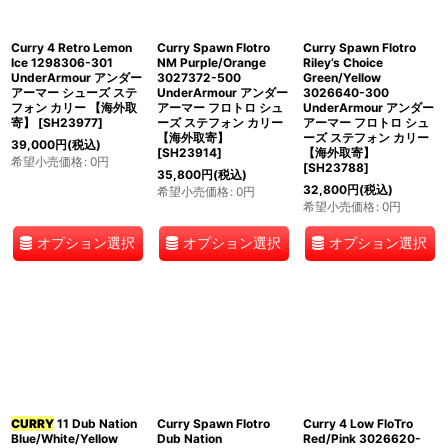
Curry 4 Retro Lemon
Curry Spawn Flotro
Curry Spawn Flotro
Ice 1298306-301
NM Purple/Orange
Riley’s Choice
UnderArmour アンダー
3027372-500
Green/Yellow
アーマー シューズ ステ
UnderArmour アンダー
3026640-300
フォン カリー 【海外取
アーマー フロトロ シュ
UnderArmour アンダー
寄】
[
SH23977
]
ーズ ステフォン カリー
アーマー フロトロ シュ
【海外取寄】
ーズ ステフォン カリー
39,000
円
(税込)
[
SH23914
]
【海外取寄】
希望小売価格
:
0
円
[
SH23788
]
35,800
円
(税込)
32,800
円
(税込)
希望小売価格
:
0
円
希望小売価格
:
0
円
オプション選択
オプション選択
オプション選択
CURRY
11 Dub Nation
Curry Spawn Flotro
Curry 4 Low FloTro
Blue/White/Yellow
Dub Nation
Red/Pink 3026620-