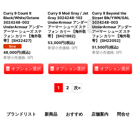
Curry 9 Count It
Curry 9 Mod Gray / Jet
Curry 9 Beyond the
Black/White/Octane
Gray 3024248-102
Street Blk/YWN/GAL
3024248-002
UnderArmour アンダー
3024248-003
UnderArmour アンダー
アーマー シューズ ステ
UnderArmour アンダー
アーマー シューズ ステ
フォン カリー 【海外取
アーマー シューズ ステ
フォン カリー 【海外取
寄】
[
SH21962
]
フォン カリー 【海外取
寄】
[
SH22427
]
寄】
[
SH22052
]
53,000
円
(税込)
51,500
円
(税込)
希望小売価格
:
0
円
希望小売価格
:
0
円
48,000
円
(税込)
希望小売価格
:
0
円
オプション選択
オプション選択
オプション選択
1
2
次
»
ブランドリスト
新商品
おすすめ
店舗案内
問合せ