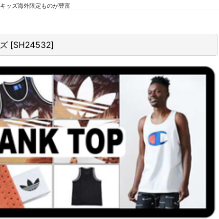
】【GS】キッズ海外限定ものが豊富
ッズ
[
SH24532
]