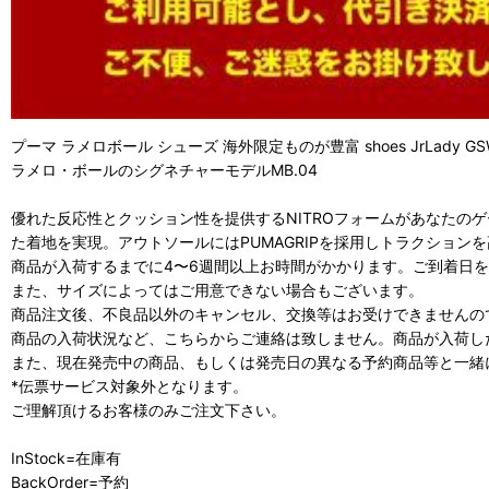
プーマ ラメロボール シューズ 海外限定ものが豊富 shoes JrLady GSW 
ラメロ・ボールのシグネチャーモデルMB.04
優れた反応性とクッション性を提供するNITROフォームがあなたの
た着地を実現。アウトソールにはPUMAGRIPを採用しトラクショ
商品が入荷するまでに4〜6週間以上お時間がかかります。ご到着日
また、サイズによってはご用意できない場合もございます。
商品注文後、不良品以外のキャンセル、交換等はお受けできませんの
商品の入荷状況など、こちらからご連絡は致しません。商品が入荷し
また、現在発売中の商品、もしくは発売日の異なる予約商品等と一緒
*伝票サービス対象外となります。
ご理解頂けるお客様のみご注文下さい。
InStock=在庫有
BackOrder=予約