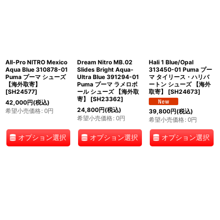
All-Pro NITRO Mexico
Dream Nitro MB.02
Hali 1 Blue/Opal
Aqua Blue 310878-01
Slides Bright Aqua-
313450-01 Puma プー
Puma プーマ シューズ
Ultra Blue 391294-01
マ タイリース・ハリバ
【海外取寄】
Puma プーマ ラメロボ
ートン シューズ 【海外
[
SH24577
]
ール シューズ 【海外取
取寄】
[
SH24673
]
寄】
[
SH23362
]
42,000
円
(税込)
24,800
円
(税込)
希望小売価格
:
0
円
39,800
円
(税込)
希望小売価格
:
0
円
希望小売価格
:
0
円
オプション選択
オプション選択
オプション選択