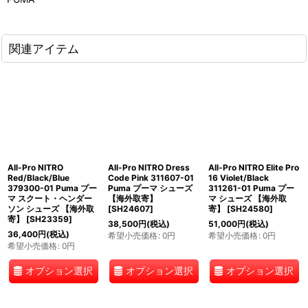
関連アイテム
All-Pro NITRO
All-Pro NITRO Dress
All-Pro NITRO Elite Pro
Red/Black/Blue
Code Pink 311607-01
16 Violet/Black
379300-01 Puma プー
Puma プーマ シューズ
311261-01 Puma プー
マ スクート・ヘンダー
【海外取寄】
マ シューズ 【海外取
ソン シューズ 【海外取
[
SH24607
]
寄】
[
SH24580
]
寄】
[
SH23359
]
38,500
円
(税込)
51,000
円
(税込)
36,400
円
(税込)
希望小売価格
:
0
円
希望小売価格
:
0
円
希望小売価格
:
0
円
オプション選択
オプション選択
オプション選択